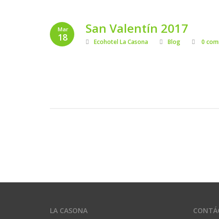
San Valentín 2017
Mar
18
Ecohotel La Casona
Blog
0 com
LA CASONA
CONTÁ