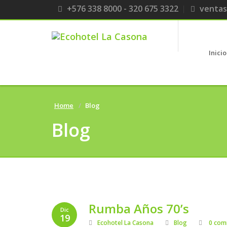
+576 338 8000 - 320 675 3322
ventas
Inicio
Home
Blog
Blog
Rumba Años 70’s
Dic
19
Ecohotel La Casona
Blog
0 com