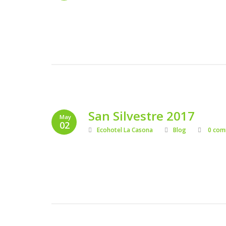
San Silvestre 2017
May
02
Ecohotel La Casona
Blog
0 com